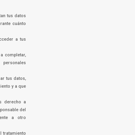
tan tus datos
rante cuánto
cceder a tus
 a completar,
s personales
ar tus datos,
iento y a que
es derecho a
sponsable del
mente a otro
l tratamiento