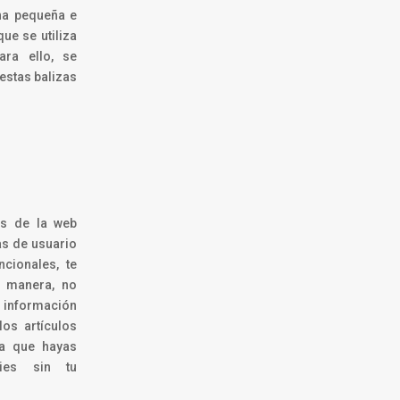
una pequeña e
ue se utiliza
ara ello, se
estas balizas
es de la web
as de usuario
cionales, te
a manera, no
 información
los artículos
ta que hayas
ies sin tu