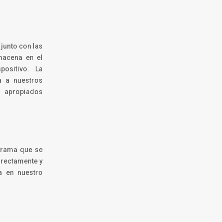
junto con las
macena en el
ositivo. La
a a nuestros
s apropiados
grama que se
rrectamente y
a en nuestro