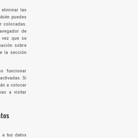
 eliminar las
mbién puedes
er colocadas.
navegador de
a vez que se
mación sobre
de la sección
o funcionar
activadas. Si
rán a colocar
as a visitar
atos
 a tus datos