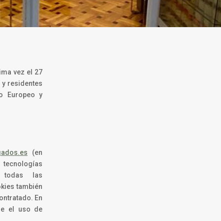
tima vez el 27
 y residentes
co Europeo y
gados.es
(en
 tecnologías
 todas las
okies también
ontratado. En
re el uso de