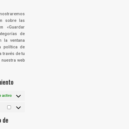
maps
service
varios
e mostraremos
ón sobre las
en «Guardar
ategorías de
n la ventana
 política de
 través de tu
e nuestra web
miento
 activo
Marketing
o de